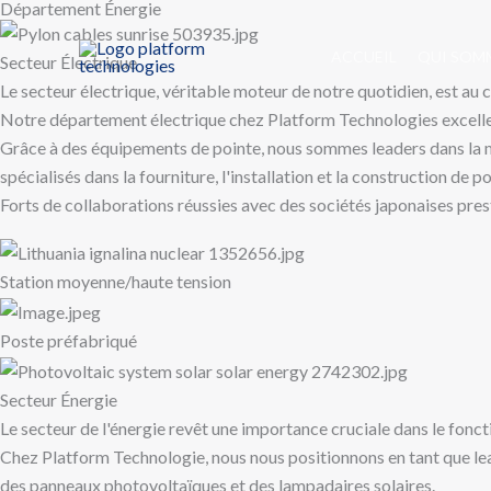
Département Énergie
Skip
to
ACCUEIL
QUI SOM
Secteur Électrique
content
Le secteur électrique, véritable moteur de notre quotidien, est au 
Notre département électrique chez Platform Technologies excelle d
Grâce à des équipements de pointe, nous sommes leaders dans la mi
spécialisés dans la fourniture, l'installation et la construction de 
Forts de collaborations réussies avec des sociétés japonaises prest
Station moyenne/haute tension
Poste préfabriqué
Secteur Énergie
Le secteur de l'énergie revêt une importance cruciale dans le fon
Chez Platform Technologie, nous nous positionnons en tant que lead
des panneaux photovoltaïques et des lampadaires solaires.