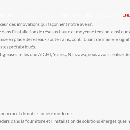
MES-NOUS
NOUS JOINDRE
INFORMATIQUE
TELECOM
EN
cœur des innovations qui façonnent notre avenir.
ans l'installation de réseaux haute et moyenne tension, ainsi que 
se en place de réseaux souterrains, contribuant de manière signif
postes préfabriqués.
igieuses telles que AICHI, Yurtec, Nisizawa, nous avons réalisé des
ctionnement de notre société moderne.
ers dans la fourniture et l'installation de solutions énergétiques 